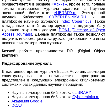
осуществляется в разделе
«Архив»
. Кроме того, полные
тексты материалов журнала хранятся в Научной
электронной библиотеке
eLIBRARY.ru
, Электронной
научной библиотеке
CYBERLENINKA.RU
и на
платформе научных журналов
Index Copernicus
. Также
метаданные статей импортируются в ведущую базу
журналов открытого доступа
DOAJ (Directory of Open
Access Journals)
. Данные платформы также позволяют
получить информацию о загрузках, цитированиях и иных
показателях материалов журнала.
Каждой работе присваивается DOI (Digital Object
Identifier).
Индексирование журнала
В настоящее время журнал «Tractus Aevorum: эволюция
социокультурных и политических пространств»
представлен в следующих электронных библиотечных
системах и базах данных научной периодики:
Научная электронная библиотека
eLIBRARY
Научная электронная библиотека
Cyberleninka.ru
Академия Google
DOAJ