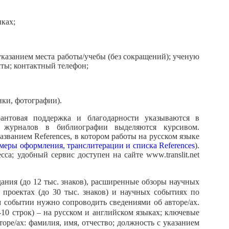
ыках;
с указанием места работы/учебы (без сокращений); ученую
чты; контактный телефон;
нки, фотографии).
антовая поддержка и благодарности указываются в
и журналов в библиографии выделяются курсивом.
званием References, в котором работы на русском языке
меры оформления, транслитерации и списка References
).
са; удобный сервис доступен на сайте www.translit.net
ания (до 12 тыс. знаков), расширенные обзоры научных
х проектах (до 30 тыс. знаков) и научных событиях по
м событии нужно сопроводить сведениями об авторе/ах.
10 строк) – на русском и английском языках; ключевые
вторе/ах: фамилия, имя, отчество; должность с указанием