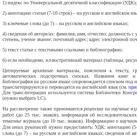
1) индекс по Универсальной десятичной классификации (УДК);
2) аннотацию статьи (7-10 строк) – на русском и английском яз
3) ключевые слова (до 7) – на русском и английском языках;
4) сведения об авторе/ах: фамилия, имя, отчество; должность 
степень, ученое звание; почтовый адрес; адрес электронной по
5) текст статьи с текстовыми ссылками и библиографию;
6) если необходимо, иллюстративный материал (таблицы, рису
Цитируемые архивные материалы, пояснения к тексту, гр
автоматических подстрочных сносках. Названия книг 
Библиография на русском языке сопровождается списком под на
транслитерируются и переводятся на английский язык (см.
при
Для транслитерации используется система Библиотеки Конгрес
(нужно выбрать LC).
На рассмотрение также принимаются рецензии на научные изд
работ (до 25 тыс. знаков), информация об исследовательски
тематике журнала (до 10 тыс. знаков). Информацию о научно
Для иных рукописей нужно предоставить: УДК; аннотацию (5-
слова (до 7) – на русском и английском языках; сведения об а