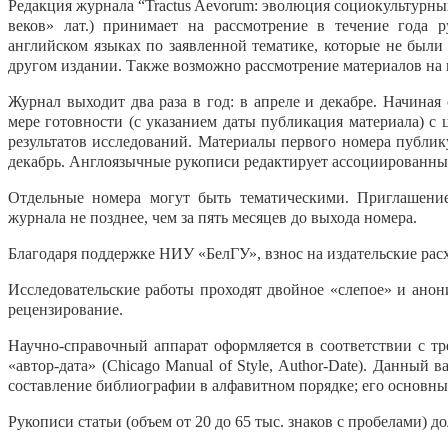
Редакция журнала “Tractus Aevorum: эволюция социокультурных
веков» лат.) принимает на рассмотрение в течение года 
английском языках по заявленной тематике, которые не были
другом издании. Также возможно рассмотрение материалов на 
Журнал выходит два раза в год: в апреле и декабре. Начиная
мере готовности (с указанием даты публикация материала) с
результатов исследований. Материалы первого номера публику
декабрь. Англоязычные рукописи редактирует ассоциированный
Отдельные номера могут быть тематическими. Приглашение
журнала не позднее, чем за пять месяцев до выхода номера.
Благодаря поддержке НИУ «БелГУ», взнос на издательские расх
Исследовательские работы проходят двойное «слепое» и анон
рецензирование.
Научно-справочный аппарат оформляется в соответствии с тр
«автор-дата» (Chicago Manual of Style, Author-Date). Данный
составление библиографии в алфавитном порядке; его основн
Рукописи статьи (объем от 20 до 65 тыс. знаков с пробелами)