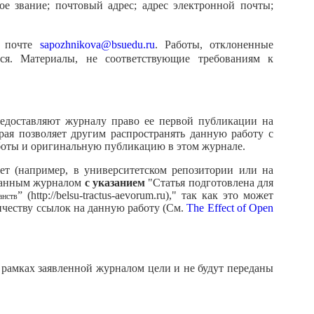
ое звание; почтовый адрес; адрес электронной почты;
й почте
sapozhnikova@bsuedu.ru
. Работы, отклоненные
ся. Материалы, не соответствующие требованиям к
редоставляют журналу право ее первой публикации на
орая позволяет другим распространять данную работу с
аботы и оригинальную публикацию в этом журнале.
т (например, в университетском репозитории или на
 данным журналом
с указанием
"Статья подготовлена для
” (http://belsu-tractus-aevorum.ru)," так как это может
анств
честву ссылок на данную работу (См.
The Effect of Open
рамках заявленной журналом цели и не будут переданы