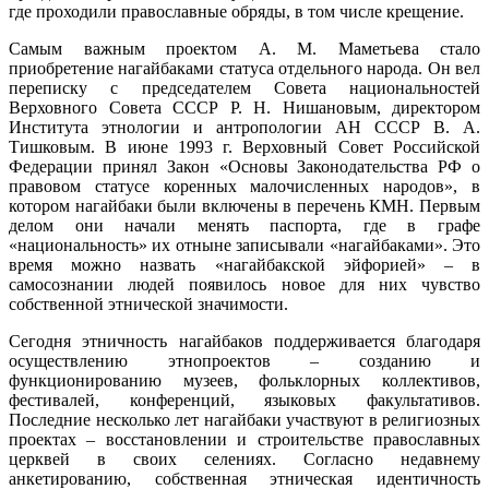
где проходили православные обряды, в том числе крещение.
Самым важным проектом А. М. Маметьева стало
приобретение нагайбаками статуса отдельного народа. Он вел
переписку с председателем Совета национальностей
Верховного Совета СССР Р. Н. Нишановым, директором
Института этнологии и антропологии АН СССР В. А.
Тишковым. В июне 1993 г. Верховный Совет Российской
Федерации принял Закон «Основы Законодательства РФ о
правовом статусе коренных малочисленных народов», в
котором нагайбаки были включены в перечень КМН. Первым
делом они начали менять паспорта, где в графе
«национальность» их отныне записывали «нагайбаками». Это
время можно назвать «нагайбакской эйфорией» – в
самосознании людей появилось новое для них чувство
собственной этнической значимости.
Сегодня этничность нагайбаков поддерживается благодаря
осуществлению этнопроектов – созданию и
функционированию музеев, фольклорных коллективов,
фестивалей, конференций, языковых факультативов.
Последние несколько лет нагайбаки участвуют в религиозных
проектах – восстановлении и строительстве православных
церквей в своих селениях. Согласно недавнему
анкетированию, собственная этническая идентичность