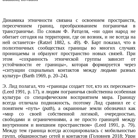
Динамика этничности связана с освоением пространств,
пересечением границ, преобразованием пограничья в
трансграничье. По словам Ф. Ратцеля, «ни один народ не
обитает сегодня на территории, где он возник, и не всегда на
ней останется» (Ratzel 1882, s. 49). Ф. Барт показал, что в
полиэтничных сообществах границы во многих случаях
проницаемы и образуют пространство новых связей. При
этом «сохранность этнической группы зависит от
устойчивости ее границы», которая формируется через
«ситуации социальных контактов между людьми разных
культур» (Barth 1969, p. 20–24).
Э. Лид полагал, что «границы создает тот, кто их пересекает»
(Leed 1991, p. 17), и людям пограничья свойственна особенная
культура со специфическим восприятием мира. Границу
всегда отличала подвижность, поэтому Лид сравнил ее с
понятием «путь» (
path
), а окраинные земли обозначил как
«мир со своей собственной логикой, очередностью,
свободами и ограничениями, а не просто границей между
внутренним и внешним пространством» (Leed 1991, p. 79).
Между тем граница всегда ассоциировалась с мобильностью
групп, обширностью сетей и контактов (Головнев 2018; Урри