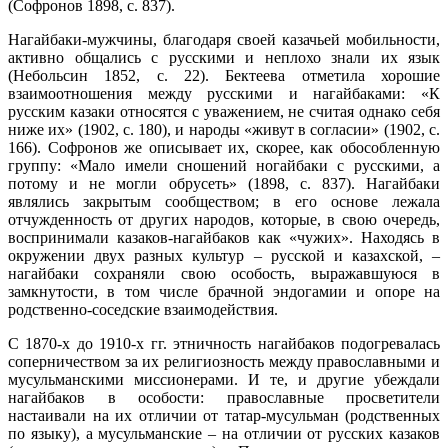
(Софронов 1898, с. 837).
Нагайбаки-мужчины, благодаря своей казачьей мобильности,
активно общались с русскими и неплохо знали их язык
(Небольсин 1852, с. 22). Бектеева отметила хорошие
взаимоотношения между русскими и нагайбаками: «К
русским казаки относятся с уважением, не считая однако себя
ниже их» (1902, c. 180), и народы «живут в согласии» (1902, c.
166). Софронов же описывает их, скорее, как обособленную
группу: «Мало имели сношений ногайбаки с русскими, а
потому и не могли обрусеть» (1898, с. 837). Нагайбаки
являлись закрытым сообществом; в его основе лежала
отчужденность от других народов, которые, в свою очередь,
воспринимали казаков-нагайбаков как «чужих». Находясь в
окружении двух разных культур – русской и казахской, –
нагайбаки сохраняли свою особость, выражавшуюся в
замкнутости, в том числе брачной эндогамии и опоре на
родственно-соседские взаимодействия.
С 1870-х до 1910-х гг. этничность нагайбаков подогревалась
соперничеством за их религиозность между православными и
мусульманскими миссионерами. И те, и другие убеждали
нагайбаков в особости: православные просветители
настаивали на их отличии от татар-мусульман (родственных
по языку), а мусульманские – на отличии от русских казаков