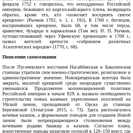
февраля 1752 г. говорилось, что неподданных Российской
империи, бежавших из киргиз-кайсацкого плена, возвращать
обратно, кроме тех, кто «пожелает восприять святое
крещение» (Рычков 1762, ч. 1, с. 192). К 1760 г. беглецов,
воспринявших крещение, было 68, в том числе персы,
аравитяне, бухарцы и каракалпаки (Там же). Н. П. Рычков,
путешествовавший через Уфимскую провинцию в 1769 г.,
назвал жителей крепости «собранием различных
Асиатических народов» (1770, с. 68).
Появление самосознания
После Пугачевского восстания Нагайбакская и Бакалинская
станицы утратили свое военно-стратегическое, религиозное и
административное значение. Новокрещенская контора была
закрыта, масштаб крещений среди инородцев существенно
уменьшился. Продолжение колонизационной политики
Российской империи в начале XIX в. вызвало необходимость
строительства новых казачьих укрепленных поселений на
Уйской линии, проходившей от Орска до станицы
Березовской (Атнагулов 2015, c. 73). Здесь располагались
кочевья казахов, а формальным поводом для создания Новой
линии были непрекращающиеся столкновения между
кочевыми родами башкир и казахов. Согласно плану,
воинственные народы разделяли полосой в 120–150 верст, где