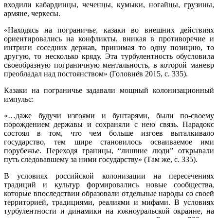
входили кабардинцы, чеченцы, кумыки, ногайцы, грузины,
армяне, черкесы.
«Находясь на пограничье, казаки во внешних действиях
ориентировались на конфликты, вникая в противоречие и
интриги соседних держав, принимая то одну позицию, то
другую, то несколько кряду. Эта турбулентность обусловила
своеобразную пограничную ментальность, в которой маневр
преобладал над постоянством» (Головнёв 2015, с. 335).
Казаки на пограничье задавали мощный колонизационный
импульс:
«…даже будучи изгоями и бунтарями, были по-своему
порождением державы и сохраняли с нею связь. Парадокс
состоял в том, что чем больше изгоев выталкивало
государство, тем шире становилось осваиваемое ими
порубежье. Переходя границы, “лишние люди” открывали
путь следовавшему за ними государству» (Там же, с. 335).
В условиях российской колонизации на пересечениях
традиций и культур формировались новые сообщества,
которые впоследствии образовали отдельные народы со своей
территорией, традициями, реалиями и мифами. В условиях
турбулентности и динамики на южноуральской окраине, на