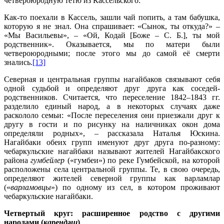
четвероюродную тетю из Кассельского:
Как-то поехали в Кассель, зашли чай попить, а там бабушка,
которую я не знал. Она спрашивает: «Сынок, ты откуда?» –
«Мы Васильевы», – «Ой, Кодай [Боже – С. Б.], ты мой
родственник». Оказывается, мы по матери были
четвероюродными; после этого мы до самой её смерти
знались.
[13]
Северная и центральная группы нагайбаков связывают себя
одной судьбой и определяют друг друга как соседей-
родственников. Считается, что переселение 1842–1843 гг.
разделило единый народ, а в некоторых случаях даже
раскололо семьи: «После переселения они приезжали друг к
другу в гости и по рисунку на наличниках окон дома
определяли родных», – рассказала Наталья Юскина.
Нагайбаки обеих групп именуют друг друга по-разному:
чебаркульские нагайбаки называют жителей Нагайбакского
района
гумбейлер
(«гумбеи») по реке Гумбейской, на которой
расположены села центральной группы. Те, в свою очередь,
определяют жителей северной группы как варламлар
(«
варламовцы
») по одному из сел, в котором проживают
чебаркульские нагайбаки.
Четвертый круг: расширенное родство с другими
народами (
карендәш
)