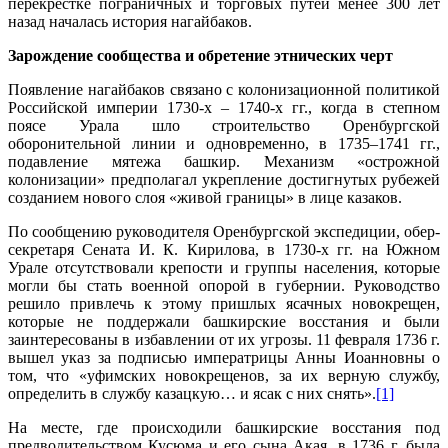
перекрестке пограничных и торговых путей менее 300 лет
назад началась история нагайбаков.
Зарождение сообщества и обретение этнических черт
Появление нагайбаков связано с колонизационной политикой
Российской империи 1730-х – 1740-х гг., когда в степном
поясе Урала шло строительство Оренбургской
оборонительной линии и одновременно, в 1735–1741 гг.,
подавление мятежа башкир. Механизм «острожной
колонизации» предполагал укрепление достигнутых рубежей
созданием нового слоя «живой границы» в лице казаков.
По сообщению руководителя Оренбургской экспедиции, обер-
секретаря Сената И. К. Кирилова, в 1730-х гг. на Южном
Урале отсутствовали крепости и группы населения, которые
могли бы стать военной опорой в губернии. Руководство
решило привлечь к этому пришлых ясачных новокрещен,
которые не поддержали башкирские восстания и были
заинтересованы в избавлении от их угрозы. 11 февраля 1736 г.
вышел указ за подписью императрицы Анны Иоанновны о
том, что «уфимских новокрещенов, за их верную службу,
определить в службу казацкую… и ясак с них снять».
[1]
На месте, где происходили башкирские восстания под
предводительством Кусюма и его сына Акая, в 1736 г. была