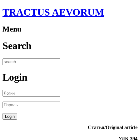
TRACTUS AEVORUM
Menu
Search
Login
Статья/Original article
УДК 394