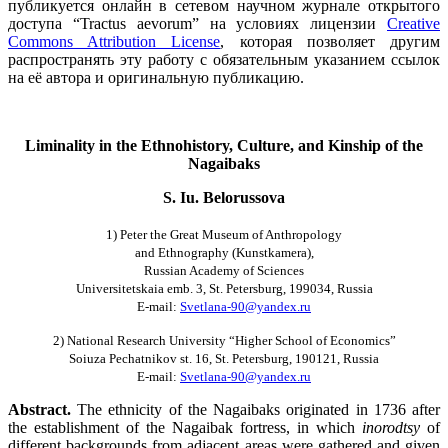
публикуется онлайн в сетевом научном журнале открытого
доступа “Tractus aevorum” на условиях лицензии
Creative
Commons Attribution License
, которая позволяет другим
распространять эту работу с обязательным указанием ссылок
на её автора и оригинальную публикацию.
Liminality in the Ethnohistory, Culture, and Kinship of the
Nagaibaks
S. Iu. Belorussova
1) Peter the Great Museum of Anthropology
and Ethnography (Kunstkamera),
Russian Academy of Sciences
Universitetskaia emb. 3, St. Petersburg, 199034, Russia
E-mail:
Svetlana-90@yandex.ru
2) National Research University “Higher School of Economics”
Soiuza Pechatnikov st. 16, St. Petersburg, 190121, Russia
E-mail:
Svetlana-90@yandex.ru
Abstract.
The ethnicity of the Nagaibaks originated in 1736 after
the establishment of the Nagaibak fortress, in which
inorodtsy
of
different backgrounds from adjacent areas were gathered and given