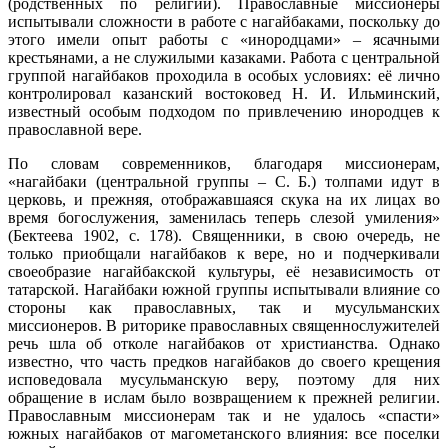
(родственных по религии). Православные миссионеры
испытывали сложности в работе с нагайбаками, поскольку до
этого имели опыт работы с «инородцами» – ясачными
крестьянами, а не служилыми казаками. Работа с центральной
группой нагайбаков проходила в особых условиях: её лично
контролировал казанский востоковед Н. И. Ильминский,
известный особым подходом по привлечению инородцев к
православной вере.
По словам современников, благодаря миссионерам,
«нагайбаки (центральной группы – С. Б.) толпами идут в
церковь, и прежняя, отображавшаяся скука на их лицах во
время богослужения, заменилась теперь слезой умиления»
(Бектеева 1902, c. 178). Священники, в свою очередь, не
только приобщали нагайбаков к вере, но и подчеркивали
своеобразие нагайбакской культуры, её независимость от
татарской. Нагайбаки южной группы испытывали влияние со
стороны как православных, так и мусульманских
миссионеров. В риторике православных священнослужителей
речь шла об отколе нагайбаков от христианства. Однако
известно, что часть предков нагайбаков до своего крещения
исповедовала мусульманскую веру, поэтому для них
обращение в ислам было возвращением к прежней религии.
Православным миссионерам так и не удалось «спасти»
южных нагайбаков от магометанского влияния: все поселки