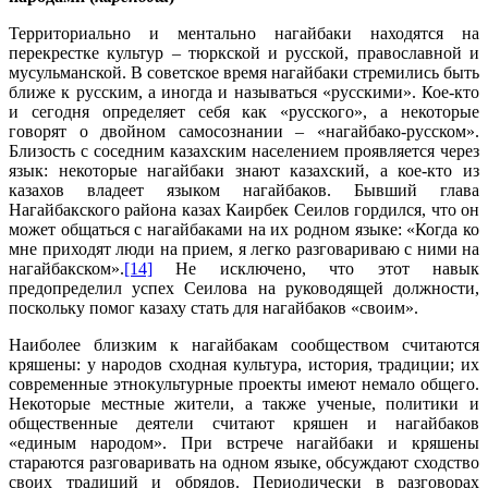
Территориально и ментально нагайбаки находятся на
перекрестке культур – тюркской и русской, православной и
мусульманской. В советское время нагайбаки стремились быть
ближе к русским, а иногда и называться «русскими». Кое-кто
и сегодня определяет себя как «русского», а некоторые
говорят о двойном самосознании – «нагайбако-русском».
Близость с соседним казахским населением проявляется через
язык: некоторые нагайбаки знают казахский, а кое-кто из
казахов владеет языком нагайбаков. Бывший глава
Нагайбакского района казах Каирбек Сеилов гордился, что он
может общаться с нагайбаками на их родном языке: «Когда ко
мне приходят люди на прием, я легко разговариваю с ними на
нагайбакском».
[14]
Не исключено, что этот навык
предопределил успех Сеилова на руководящей должности,
поскольку помог казаху стать для нагайбаков «своим».
Наиболее близким к нагайбакам сообществом считаются
кряшены: у народов сходная культура, история, традиции; их
современные этнокультурные проекты имеют немало общего.
Некоторые местные жители, а также ученые, политики и
общественные деятели считают кряшен и нагайбаков
«единым народом». При встрече нагайбаки и кряшены
стараются разговаривать на одном языке, обсуждают сходство
своих традиций и обрядов. Периодически в разговорах