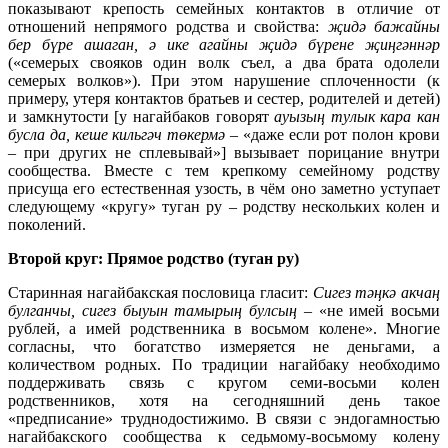
показывают крепость семейных контактов в отличие от
отношений непрямого родства и свойства:
җидә бажайны
бер бүре ашаган, ә ике агайны җидә бүрене җиңгәннәр
(«семерых свояков один волк съел, а два брата одолели
семерых волков»). При этом нарушение сплоченности (к
примеру, утеря контактов братьев и сестер, родителей и детей)
и замкнутости [у нагайбаков говорят
ауызың тулык кара кан
бусла да, кеше кильгәч төкермә
– «даже если рот полон крови
– при других не сплевывай»] вызывает порицание внутри
сообщества. Вместе с тем крепкому семейному родству
присуща его естественная узость, в чём оно заметно уступает
следующему «кругу» туган ру – родству нескольких колен и
поколений.
Второй круг: Прямое родство (туган ру)
Старинная нагайбакская пословица гласит:
Сигез тәңкә акчаң
булганчы, сигез быуын тамырың булсың –
«не имей восьми
рублей, а имей родственника в восьмом колене». Многие
согласны, что богатство измеряется не деньгами, а
количеством родных. По традиции нагайбаку необходимо
поддерживать связь с кругом семи-восьми колен
родственников, хотя на сегодняшний день такое
«предписание» труднодостижимо. В связи с эндогамностью
нагайбакского сообщества к седьмому-восьмому колену