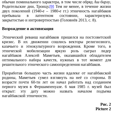
обычаи поминального характера, в том числе обряд
Аш бирәу
,
Родительские дни, Троицу.
[9]
Тем не менее, в течение жизни
двух поколений (1940-е – 1980-е гг.) этничность нагайбаков
пребывала в латентном состоянии, характеризуясь
закрытостью и интровертностью (Головнёв 2013, с. 8).
Возрождение и активизация
Этнический реванш нагайбаков пришелся на постсоветский
кризис. В их движении сошлись векторы религиозного,
казачьего и этнокультурного возрождения. Кроме того, в
этнической мобилизации яркую роль сыграл лидер
нагайбаков Алексей Маметьев, оказавшийся обладателем
оптимального набора качеств, нужных в тот момент для
решительного этнического самоопределения нагайбаков.
Проработав большую часть жизни вдалеке от нагайбакской
родины, Маметьев сумел взглянуть на неё со стороны. В
возрасте почти 60-ти лет он начал работать над созданием
первого музея в Фершампенуазе. 6 мая 1985 г. музей был
открыт: эту дату можно назвать началом подъема
нагайбакской этничности.
Рис. 2
Picture 2