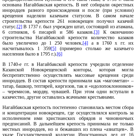
основана Нагайбакская крепость. В неё собирали окрестных
инородцев разного происхождения и после (при условии)
крещения наделяли казачьим статусом. В самом начале
строительства крепости 261 новокрещен получил казачий
статус.
[2]
В 1737 г. был учрежден штат, состоящий из атамана,
6 сотников, 6 писарей и 586 казаков.
[3]
К окончанию
строительства Нагайбакской крепости количество казаков
было увеличено до 1 250 человек,
[4]
а в 1760 х гг. их
насчитывалось 1 359
[5]
(примерно столько же казачьего
населения было в 1795 г.).
[6]
В 1740-е гг. в Нагайбакской крепости учредили отделение
Казанской Новокрещенской конторы, которая могла
беспрепятственно осуществлять массовые крещения среди
инородцев. В состав крепости принимали как «магометан» –
татар, башкир, тептярей, киргизов, так и «идолопоклонников»
– черемисов, мордву, чувашей. При этом одни вступали в
казачество, другие оставались ясачными крестьянами.
Нагайбакская крепость постепенно становилась местом сбора
и концентрации новокрещен, где осуществлялся контроль за
исполнением ими христианских обрядов и чиновничьих
предписаний. В дальнейшем крепость принимала не только
местных инородцев, но и бежавших из плена «азиатцев». В
указе Государственной коллегии Иностранных дел от 16