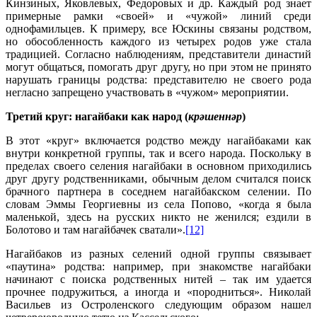
Кинзиных, Яковлевых, Федоровых и др. Каждый род знает
примерные рамки «своей» и «чужой» линий среди
однофамильцев. К примеру, все Юскины связаны родством,
но обособленность каждого из четырех родов уже стала
традицией. Согласно наблюдениям, представители династий
могут общаться, помогать друг другу, но при этом не принято
нарушать границы родства: представителю не своего рода
негласно запрещено участвовать в «чужом» мероприятии.
Третий круг: нагайбаки как народ (
крәшеннәр
)
В этот «круг» включается родство между нагайбаками как
внутри конкретной группы, так и всего народа. Поскольку в
пределах своего селения нагайбаки в основном приходились
друг другу родственниками, обычным делом считался поиск
брачного партнера в соседнем нагайбакском селении. По
словам Эммы Георгиевны из села Попово, «когда я была
маленькой, здесь на русских никто не женился; ездили в
Болотово и там нагайбачек сватали».
[12]
Нагайбаков из разных селений одной группы связывает
«паутина» родства: например, при знакомстве нагайбаки
начинают с поиска родственных нитей – так им удается
прочнее подружиться, а иногда и «породниться». Николай
Васильев из Остроленского следующим образом нашел