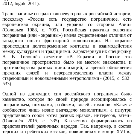
2012; Ingold 2011).
Трансграничье сыграло ключевую роль в российской истории,
поскольку «Россия есть государство пограничное, есть
европейская окраина, или украйна со стороны Азии»
(Соловьев 1988, c. 709). Российская практика освоения
пограничья (или «окраины») имела существенные отличия от
западного опыта фронтирной колонизации. На окраине
происходили долговременные контакты и взаимодействия
между культурами и традициями. Характеризуя их специфику,
А. В. Головнёв отметил: «В Евразии и России это
пограничное пространство было не местом знакомства и
противоборства разных цивилизаций, а ареной обновления
прежних связей и перераспределения власти между
стареющими и новоявленными метрополиями» (2015, с. 532–
533).
Одной из движущих сил российского пограничья было
казачество, которое по своей природе ассоциировалось с
пограничьем, походами, разбоями, волей атаманов: «Казачье
сообщество лишь извне выглядело монолитным, а изнутри
представляло собой котел разных нравов, интересов, затей»
(Головнёв 2015, с. 335). Казачество формировалось из
представителей различных народов. Так, например, в состав
терских и гребенских казаков, появившихся в конце XVI в.,