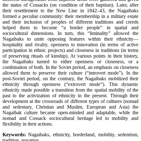
the status of Cossacks (on condition of their baptism). Later, after
their resettlement to the New Line in 1842–43, the Nagaibaks
formed a peculiar community: their membership in a military estate
and their inclusion of peoples of different traditions and creeds
helped them to become “a border people” in spatial and
sociocultural dimensions. In turn, this “liminality” allowed the
Nagaibaks to unite opposing features within their ethnicity—
hospitality and rivalry, openness to innovation (in terms of active
participation in ethnic projects) and closeness in traditions (in terms
of preserving rituals of kinship). At various points in their history,
the Nagaibaks turned to either openness or closeness, or a
combination of both. In the Soviet period, an emphasis on closeness
allowed them to preserve their culture (“introvert mode”). In the
post-Soviet period, on the contrary, the Nagaibaks mobilized their
ethnicity through openness (“extrovert mode”). This dynamic
ethnicity made possible a transition from the spatial mobility of the
past to the activization of ethnicity in the present. Through their
development at the crossroads of different types of cultures (nomad
and sedentary, Christian and Muslim, European and Asia) the
Nagaibak culture became open-minded and adaptable, while the
nomad and Cossack sociocultural heritage led to mobility and
flexibility in their actions.
Keywords:
Nagaibaks, ethnicity, borderland, mobility, sedentism,
tradition, novation