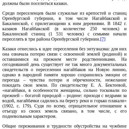
должны были поселиться казаки.
Среди переселенцев были служилые из крепостей и станиц
Оренбургской губернии, в том числе Нагайбакской и
Бакалинской, с прилегающими к ним деревнями. В 1842 г.
казаков Нагайбакской (в количестве 250 человек) и
Бакалинской станиц (1 531 человек) с семьями начали
переселять в три района Оренбургской губернии.
[7]
Казаки отнеслись к идее переселения без энтузиазма: для них
она означала потерю связи с освоенной землей (родиной) и
оставшимися на прежнем месте родственниками. На
сегодняшний день существует не так много документальных
свидетельств о переселении нагайбаков на Новую линию,
однако в народной памяти хорошо сохранились эмоции от
переезда – чувства потери и обреченности, нежелание
покидать свои земли. По свидетельству Е. А. Бектеевой,
«нагайбаки, в особенности женщины, сильно тосковали по
прежней – богатой природой – родине: приходя с ведрами за
водой, нагайбачки садились на берегу реки и горько плакали»
(1902, c. 179). Судя по всему, отрицательное отношение к
отъезду из своих земель связано, в том числе, с его
подневольным характером.
Общие переживания и трудности обустройства на чужбине