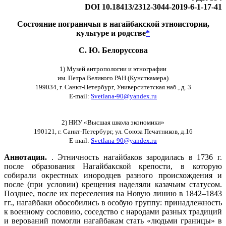
DOI 10.18413/2312-3044-2019-6-1-17-41
Состояние пограничья в нагайбакской этноистории,
культуре и родстве
*
С. Ю. Белоруссова
1) Музей антропологии и этнографии
им. Петра Великого РАН (Кунсткамера)
199034, г. Санкт-Петербург, Университетская наб., д. 3
E-mail:
Svetlana-90@yandex.ru
2) НИУ «Высшая школа экономики»
190121, г. Санкт-Петербург, ул. Союза Печатников, д.16
E-mail:
Svetlana-90@yandex.ru
Аннотация.
. Этничность нагайбаков зародилась в 1736 г.
после образования Нагайбакской крепости, в которую
собирали окрестных инородцев разного происхождения и
после (при условии) крещения наделяли казачьим статусом.
Позднее, после их переселения на Новую линию в 1842–1843
гг., нагайбаки обособились в особую группу: принадлежность
к военному сословию, соседство с народами разных традиций
и верований помогли нагайбакам стать «людьми границы» в