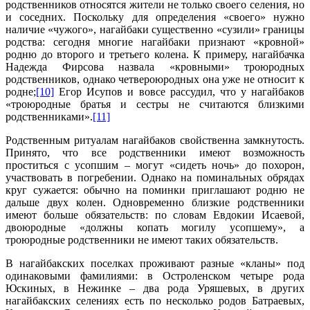
родственников относятся жители не только своего селения, но
и соседних. Поскольку для определения «своего» нужно
наличие «чужого», нагайбаки существенно «сузили» границы
родства: сегодня многие нагайбаки признают «кровной»
родню до второго и третьего колена. К примеру, нагайбачка
Надежда Фирсова назвала «кровными» троюродных
родственников, однако четвероюродных она уже не относит к
родне;
[10]
Егор Исупов и вовсе рассудил, что у нагайбаков
«троюродные братья и сестры не считаются близкими
родственниками».
[11]
Родственным ритуалам нагайбаков свойственна замкнутость.
Принято, что все родственники имеют возможность
проститься с усопшим – могут «сидеть ночь» до похорон,
участвовать в погребении. Однако на поминальных обрядах
круг сужается: обычно на поминки приглашают родню не
дальше двух колен. Одновременно близкие родственники
имеют больше обязательств: по словам Евдокии Исаевой,
двоюродные «должны копать могилу усопшему», а
троюродные родственники не имеют таких обязательств.
В нагайбакских поселках проживают разные «кланы» под
одинаковыми фамилиями: в Остроленском четыре рода
Юскиных, в Нежинке – два рода Уряшевых, в других
нагайбакских селениях есть по несколько родов Батраевых,