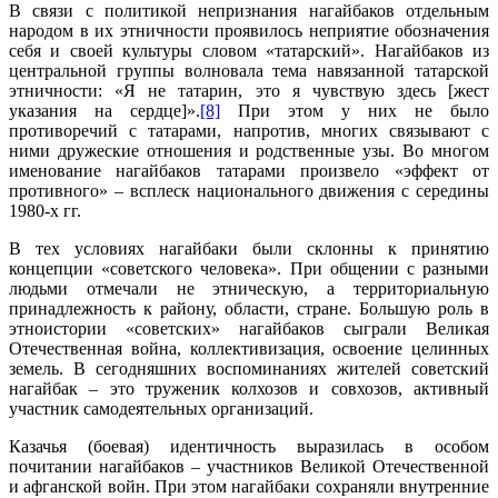
В связи с политикой непризнания нагайбаков отдельным
народом в их этничности проявилось неприятие обозначения
себя и своей культуры словом «татарский». Нагайбаков из
центральной группы волновала тема навязанной татарской
этничности: «Я не татарин, это я чувствую здесь [жест
указания на сердце]».
[8]
При этом у них не было
противоречий с татарами, напротив, многих связывают с
ними дружеские отношения и родственные узы. Во многом
именование нагайбаков татарами произвело «эффект от
противного» – всплеск национального движения с середины
1980-х гг.
В тех условиях нагайбаки были склонны к принятию
концепции «советского человека». При общении с разными
людьми отмечали не этническую, а территориальную
принадлежность к району, области, стране. Большую роль в
этноистории «советских» нагайбаков сыграли Великая
Отечественная война, коллективизация, освоение целинных
земель. В сегодняшних воспоминаниях жителей советский
нагайбак – это труженик колхозов и совхозов, активный
участник самодеятельных организаций.
Казачья (боевая) идентичность выразилась в особом
почитании нагайбаков – участников Великой Отечественной
и афганской войн. При этом нагайбаки сохраняли внутренние