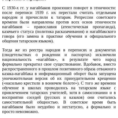
С 1930-х гг. у нагайбаков произошел поворот в этничности:
после переписи 1939 г. их перестали считать отдельным
народом и причислили к татарам. Репрессии советского
времени были направлены против всех основ этничности
нагайбаков – православия (атеистическая пропаганда),
казачьего статуса (политика расказачивания) и нагайбакского
говора (его замена в практике обучения и официального
общения татарским языком).
Тогда же из реестра народов в переписях и документах
(свидетельствах о рождении и паспортах) исключили
национальность «нагайбак», в результате чего народ
формально прекратил свое существование. Вдобавок, вместо
распространенного в прошлом позитивного образа отважного
казака-нагайбака в информационный оборот была запущена
уничижительная версия об их принудительном крещении
(«насильно крестили в вонючем болоте»). С того же времени
обучение в школах проводилось на татарском языке с
привлечением татарских учителей, хотя в самосознании и в
восприятии соседей (русских и казахов) они считались
самостоятельной общностью. В советское время быть
нагайбаком было неудобно и нестатусно, а формально и
просто невозможно.