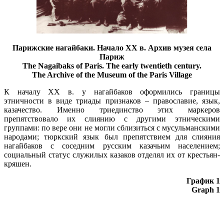
Парижские нагайбаки. Начало XX в. Архив музея села
Париж
The Nagaibaks of Paris. The early twentieth century.
The Archive of the Museum of the Paris Village
К началу XX в. у нагайбаков оформились границы
этничности в виде триады признаков – православие, язык,
казачество. Именно триединство этих маркеров
препятствовало их слиянию с другими этническими
группами: по вере они не могли сблизиться с мусульманскими
народами; тюркский язык был препятствием для слияния
нагайбаков с соседним русским казачьим населением;
социальный статус служилых казаков отделял их от крестьян-
кряшен.
График 1
Graph 1