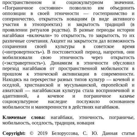
пространственном и социокультурном значении.
«Пограничное состояние» позволило им объединить
оппозиции в своей этничности — гостеприимство и
соперничество, открытость новациям (в виде активного
участия в этнопроектах) и закрытость традиций (в
проявлении ритуалов родства). В разные периоды истории
нагайбаки «включали» то открытость, то закрытость, то их
различные сочетания. Акцент на закрытости дал возможность
сохранения своей культуры в советское время
(«интровертность»). В постсоветский период, напротив, они
мобилизовали свою этничность через открытость
(«экстравертность»). Динамизм в этничности обусловил
переход нагайбаков от пространственной мобильности в
прошлом к этнической активизации в современности.
Находясь на перекрестке разных типов культур — кочевой и
оседлой, христианской и мусульманской, европейской и
азиатской — нагайбакская культура стала восприимчивой и
адаптивной, а кочевое и пограничное казачье
социокультурное наследие послужило основанием
мобильности и маневренности в действиях нагайбаков.
Ключевые слова:
нагайбаки, этничность, пограничье,
мобильность, оседлость, традиция, новация
Copyright:
© 2019 Белоруссова, С. Ю. Данная статья