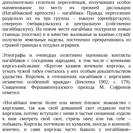
дополнительно сплотили переселенцев, получивших особое
наименование по месту их прежней дислокации
(Нагайбакской крепости) – нагайбаки. Правда, переселение
разделило их на три группы – южную (оренбургскую),
северную (чебаркульскую) и центральную (собственно
нагайбакскую). На новом месте нагайбаки построили новые
станицы (поселки) и в качестве жалованья за казачью службу
получили земельные наделы, постепенно превратившись из
стражей границы в оседлых аграриев.
Этнографы и очевидцы позитивно оценивали контакты
нагайбаков с соседними народами, в том числе с кочевыми
киргиз-кайсаками: «Кругом казаков кочевали киргизы, а
угнать чужой табун считалось у них особым доказательством
удальства. Впрочем, в отношениях нагайбаков с киргизами
незаметно особенной вражды» (Бектеева 1902, c. 179).
Священник Фершампенуазского прихода М. Софронов
отметил:
«Ногайбаки имели более или менее близкое знакомство с
киргизами, так как свой домашний скот отдавали пасти
киргизам, потому вступали с ними в частые сношения: ездили
к ним смотреть свой скот, стричь овец или так себе –
побывать. Киргизы потчевали их кумызом, иногда и кониной;
конечно, и сами киргизы часто бывали у ногайбаков»