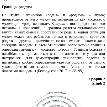
Границы родства
На языке нагайбаков «родня» и «родной» –
туган
;
производное от него
туганнык
переводится как «родство»,
туганнар
– «родственники». К
туган
относят родственников
нескольких поколений, а граница родства устанавливается
внутри самих семей и собственного рода. В одной ситуации
туган
может употребляться только в отношении кровного
родства, в другой – применительно ко всем нагайбакам и даже
соседним народам. В этом отношении более четкие границы
определяет
туган
ру – «родство по роду». Границы родства у
нагайбаков могут меняться в зависимости от ситуации или
настроения. Для демонстрации технологий родства у
нагайбаков удобно определение «кругов родства», от самого
узкого (семья) до самого широкого (связь с этнически
близкими народами) (Белоруссова 2017, c. 88–95).
График 2
Graph 2