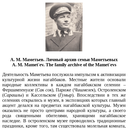
А. М. Маметьев. Личный архив семьи Маметьевых
A. M. Mamet`ev. The family archive of the Mamet`evs
Деятельность Маметьева послужила импульсом к активизации
культурной жизни нагайбаков. Местные жители основали
народные коллективы в каждом нагайбакском селении –
Фершампенуазе (
Сак сок
), Париже (
Чишмелек
), Остроленском
(
Сарашлы
) и Кассельском (
Гумыр
). Впоследствии в тех же
селениях открылись и музеи, в экспозициях которых главный
акцент делался на предметах нагайбакской культуры. Музеи
оказались не просто центрами народной культуры, а своего
рода священными обителями, хранящими нагайбакское
наследие. В остроленском музее проводились традиционные
праздники, кроме того, там существовала молельная комната,