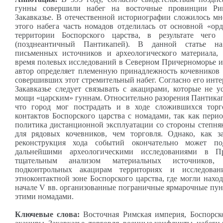
гунны совершили набег на восточные провинции Ри
Закавказье. В отечественной историографии сложилось мн
этого набега часть номадов отделилась от основной «ор
территории Боспорского царства, в результате чего 
(позднеантичный Пантикапей). В данной статье на
письменных источников и археологического материала,
время полевых исследований в Северном Причерноморье и
автор определяет племенную принадлежность кочевников 
совершивших этот стремительный набег. Согласно его инте
Закавказье следует связывать с акацирами, которые не 
мощи «царским» гуннам. Относительно разорения Пантикапе
что город мог пострадать и в ходе сложившихся торг
контактов Боспорского царства с номадами, так как пери
политика дистанционной эксплуатации со стороны степня
для рядовых кочевников, чем торговля. Однако, как за
реконструкция хода событий окончательно может по
дальнейшими археологическими исследованиями в Пр
тщательным анализом материальных источников,
подконтрольных акацирам территориях и исследова
этноконтактной зоне Боспорского царства, где могли наход
начале V вв. организованные пограничные ярмарочные пун
этими номадами.
Ключевые слова:
Восточная Римская империя, Боспорско