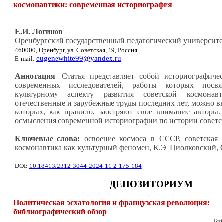
космонавтики: современная историография
Е.И. Логинов
Оренбургский государственный педагогический университе
460000, Оренбург, ул. Советская, 19, Россия
eugenewhite99@yandex.ru
E-mail:
Аннотация.
Статья представляет собой историографиче
современных исследователей, работы которых посв
культурному аспекту развития советской космонав
отечественные и зарубежные труды последних лет, можно вы
которых, как правило, заостряют свое внимание авторы.
осмысления современной историографии по истории советс
Ключевые слова:
освоение космоса в СССР, советская м
космонавтика как культурный феномен, К.Э. Циолковский, 
DOI:
10.18413/2312-3044-2024-11-2-175-184
ДЕПОЗИТОРИУМ
Политическая эсхатология и французская революция:
библиографический обзор
Би