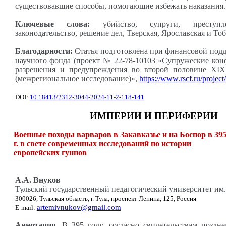
существовавшие способы, помогающие избежать наказания.
Ключевые слова:
убийство, супруги, преступле
законодательство, решение дел, Тверская, Ярославская и То
Благодарности:
Статья подготовлена при финансовой подд
научного фонда (проект № 22-78-10103 «Супружеские кон
разрешения и предупреждения во второй половине XIX
(межрегиональное исследование)»,
https://www.rscf.ru/projec
DOI:
10.18413/2312-3044-2024-11-2-118-141
ИМПЕРИИ И ПЕРИФЕРИИ
Военные походы варваров в Закавказье и на Боспор в 39
г. в свете современных исследований по истории
европейских гуннов
А.А. Внуков
Тульский государственный педагогический университет им.
300026, Тульская область, г. Тула, проспект Ленина, 125, Россия
artemivnukov@gmail.com
E-mail:
Аннотация.
В 395 году, согласно свидетельствам поздне