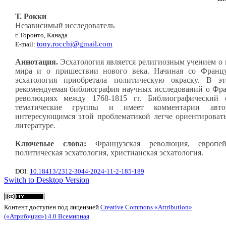
Т. Рокки
Независимый исследователь
г. Торонто, Канада
tony.rocchi@gmail.com
E-mail:
Аннотация.
Эсхатология является религиозным учением о
мира и о пришествии нового века. Начиная со Францу
эсхатология приобретала политическую окраску. В эт
рекомендуемая библиография научных исследований о Фра
революциях между 1768-1815 гг. Библиографический 
тематические группы и имеет комментарии авто
интересующимся этой проблематикой легче ориентировать
литературе.
Ключевые слова:
Французская революция, европей
политическая эсхатология, христианская эсхатология.
DOI:
10.18413/2312-3044-2024-11-2-185-189
Switch to Desktop Version
Контент доступен под лицензией
Creative Commons «Attribution»
(«Атрибуция») 4.0 Всемирная
.