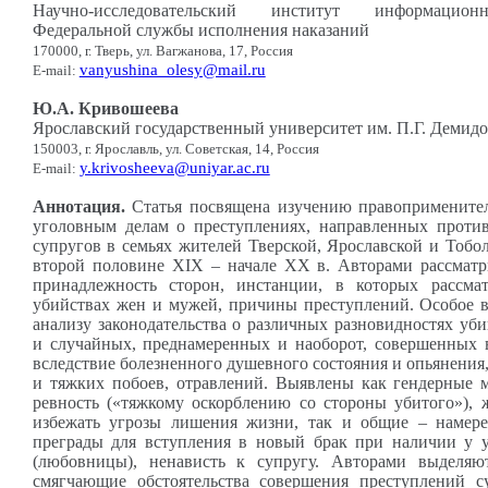
Научно-исследовательский институт информацио
Федеральной службы исполнения наказаний
170000, г. Тверь, ул. Вагжанова, 17, Россия
vanyushina_olesy@mail.ru
E-mail:
Ю.А. Кривошеева
Ярославский государственный университет им. П.Г. Демидо
150003, г. Ярославль, ул. Советская, 14, Россия
y.krivosheeva@uniyar.ac.ru
E-mail:
Аннотация.
Статья посвящена изучению правопримените
уголовным делам о преступлениях, направленных проти
супругов в семьях жителей Тверской, Ярославской и Тобо
второй половине XIX – начале XX в. Авторами рассматр
принадлежность сторон, инстанции, в которых рассма
убийствах жен и мужей, причины преступлений. Особое в
анализу законодательства о различных разновидностях у
и случайных, преднамеренных и наоборот, совершенных в
вследствие болезненного душевного состояния и опьянения,
и тяжких побоев, отравлений. Выявлены как гендерные 
ревность («тяжкому оскорблению со стороны убитого»), 
избежать угрозы лишения жизни, так и общие – намере
преграды для вступления в новый брак при наличии у
(любовницы), ненависть к супругу. Авторами выделяю
смягчающие обстоятельства совершения преступлений с