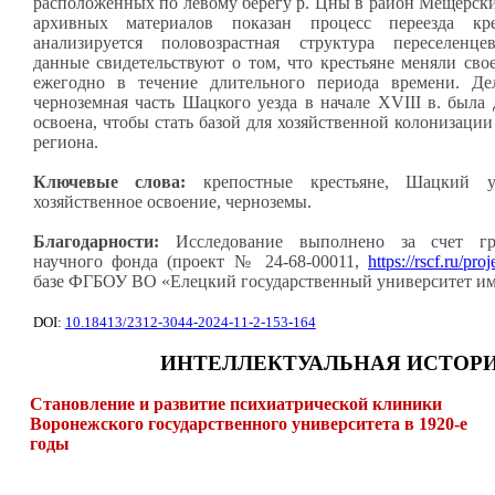
расположенных по левому берегу р. Цны в район Мещерски
архивных материалов показан процесс переезда кре
анализируется половозрастная структура переселенце
данные свидетельствуют о том, что крестьяне меняли сво
ежегодно в течение длительного периода времени. Де
черноземная часть Шацкого уезда в начале XVIII в. была
освоена, чтобы стать базой для хозяйственной колонизации
региона.
Ключевые слова:
крепостные крестьяне, Шацкий у
хозяйственное освоение, черноземы.
Благодарности:
Исследование выполнено за счет гра
научного фонда (проект № 24-68-00011,
https://rscf.ru/pr
базе ФГБОУ ВО «Елецкий государственный университет им
DOI:
10.18413/2312-3044-2024-11-2-153-164
ИНТЕЛЛЕКТУАЛЬНАЯ ИСТОР
Становление и развитие психиатрической клиники
Воронежского государственного университета в 1920-е
годы