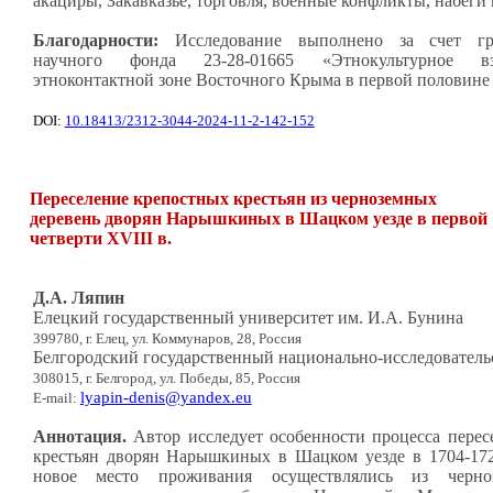
акациры, Закавказье, торговля, военные конфликты, набеги
Благодарности:
Исследование выполнено за счет гра
научного фонда 23-28-01665 «Этнокультурное в
этноконтактной зоне Восточного Крыма в первой половине I
DOI:
10.18413/2312-3044-2024-11-2-142-152
Переселение крепостных крестьян из черноземных
деревень дворян Нарышкиных в Шацком уезде в первой
четверти XVIII в.
Д.А. Ляпин
Елецкий государственный университет им. И.А. Бунина
399780, г. Елец, ул. Коммунаров, 28, Россия
Белгородский государственный национально-исследователь
308015, г. Белгород, ул. Победы, 85, Россия
lyapin-denis@yandex.eu
E-mail:
Аннотация.
Автор исследует особенности процесса перес
крестьян дворян Нарышкиных в Шацком уезде в 1704-172
новое место проживания осуществлялись из черноз