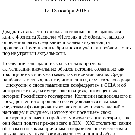
12-13 ноября 2018 г.
Двадцать пять лет назад была опубликована выдающаяся
книга Фрэнсиса Хаскелла «История и её образы», надолго
определившая исследование проблем визуализации
прошлого. Поставленные британским учёным проблемы с тех
пор не утратили актуальности.
Последние годы дали несколько ярких примеров
актуализации визуальных образов истории, созданных как
традиционными искусствами, так и новыми медиа. Среди
наиболее заметных, но не единственных, случаев такого рода
– дискуссии о сносе памятников конфедератам в США и об
исторических мультимедиа экспозициях, посвященных
истории Российского государства. Коллизии национального и
государственного прошлого все еще являются важными
средствами формирования коллективных представлений о
настоящем и будущем. Поэтому мы посвящаем свою
конференцию именно проблемам визуализации истории, как
они были поняты прежде всего в XIX – XXI столетиях: каким
образом и по каким причинам изобразительные искусства и
визуальная культура формировали тот или иной образ