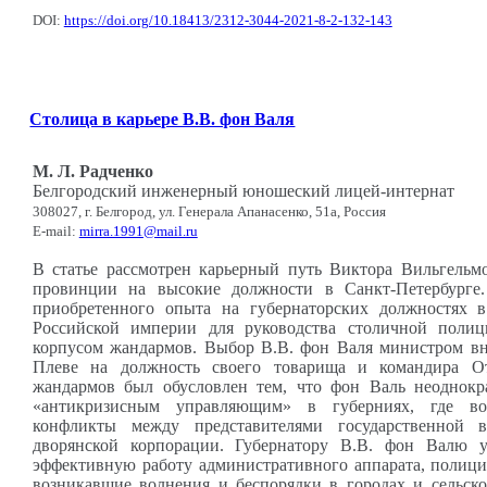
DOI:
https://doi.org/10.18413/2312-3044-2021-8-2-132-143
Столица в карьере В.В. фон Валя
М. Л. Радченко
Белгородский инженерный юношеский лицей-интернат
308027, г. Белгород, ул. Генерала Апанасенко, 51а, Россия
E-mail:
mirra.1991@mail.ru
В статье рассмотрен карьерный путь Виктора Вильгельм
провинции на высокие должности в Санкт-Петербурге.
приобретенного опыта на губернаторских должностях 
Российской империи для руководства столичной поли
корпусом жандармов. Выбор В.В. фон Валя министром вн
Плеве на должность своего товарища и командира От
жандармов был обусловлен тем, что фон Валь неоднокр
«антикризисным управляющим» в губерниях, где во
конфликты между представителями государственной 
дворянской корпорации. Губернатору В.В. фон Валю у
эффективную работу административного аппарата, полици
возникавшие волнения и беспорядки в городах и сельско