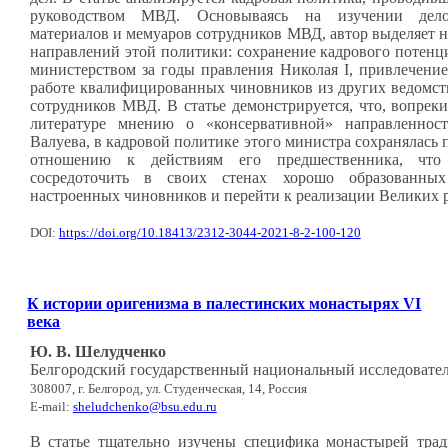
руководством МВД. Основываясь на изучении делоп
материалов и мемуаров сотрудников МВД, автор выделяет 
направлений этой политики: сохранение кадрового потенц
министерством за годы правления Николая I, привлечени
работе квалифицированных чиновников из других ведомст
сотрудников МВД. В статье демонстрируется, что, вопре
литературе мнению о «консервативной» направленнос
Валуева, в кадровой политике этого министра сохранялась 
отношению к действиям его предшественника, чт
сосредоточить в своих стенах хорошо образованны
настроенных чиновников и перейти к реализации Великих 
DOI:
https://doi.org/10.18413/2312-3044-2021-8-2-100-120
К истории оригенизма в палестинских монастырях VI
века
Ю. В. Шелудченко
Белгородский государственный национальный исследовате
308007, г. Белгород, ул. Студенческая, 14, Россия
E-mail:
sheludchenko@bsu.edu.ru
В статье тщательно изучены специфика монастырей тра