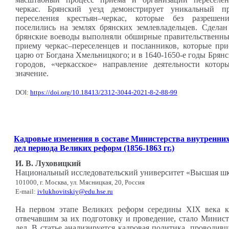
черкас. Брянский уезд демонстрирует уникальный п
переселения крестьян–черкас, которые без разрешен
поселились на землях брянских землевладельцев. Сделан
брянские воеводы выполняли обширные правительственны
приему черкас–переселенцев и посланников, которые при
царю от Богдана Хмельницкого; и в 1640-1650-е годы Брянс
городов, «черкасское» направление деятельности кото
значение.
DOI:
https://doi.org/10.18413/2312-3044-2021-8-2-88-99
Кадровые изменения в составе Министерства внутренни
дел периода Великих реформ (1856-1863 гг.)
И. В. Луховицкий
Национальный исследовательский университет «Высшая ш
101000, г. Москва, ул. Мясницкая, 20, Россия
E-mail:
ivlukhovitskiy@edu.hse.ru
На первом этапе Великих реформ середины XIX века к
отвечавшим за их подготовку и проведение, стало Минис
дел. В статье анализируется кадровая политика, проводивш