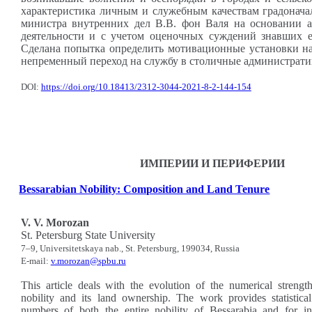
характеристика личным и служебным качествам градонача
министра внутренних дел В.В. фон Валя на основании ан
деятельности и с учетом оценочных суждений знавших е
Сделана попытка определить мотивационные установки на
непременный переход на службу в столичные администрати
DOI:
https://doi.org/10.18413/2312-3044-2021-8-2-144-154
ИМПЕРИИ И ПЕРИФЕРИИ
Bessarabian Nobility: Composition and Land Tenure
V. V. Morozan
St. Petersburg State University
7–9, Universitetskaya nab., St. Petersburg, 199034, Russia
E-mail:
v.morozan@spbu.ru
This article deals with the evolution of the numerical strengt
nobility and its land ownership. The work provides statistica
numbers of both the entire nobility of Bessarabia and for in