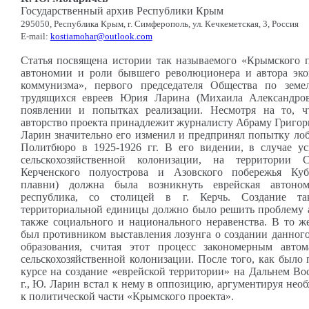
Государственный архив Республики Крым
295050, Республика Крым, г. Симферополь, ул. Кечкеметская, 3, Россия
E-mail:
kostiamohar@outlook.com
Статья посвящена истории так называемого «Крымского п
автономии и роли бывшего революционера и автора эк
коммунизма», первого председателя Общества по земе
трудящихся евреев Юрия Ларина (Михаила Александров
появлении и попытках реализации. Несмотря на то, ч
авторство проекта принадлежит журналисту Абраму Григор
Ларин значительно его изменил и предпринял попытку лоб
Политбюро в 1925-1926 гг. В его видении, в случае у
сельскохозяйственной колонизации, на территории 
Керченского полуострова и Азовского побережья Куб
плавни) должна была возникнуть еврейская автоно
республика, со столицей в г. Керчь. Создание та
территориальной единицы должно было решить проблему а
также социального и национального неравенства. В то ж
был противником выставления лозунга о создании данног
образования, считая этот процесс закономерным авто
сельскохозяйственной колонизации. После того, как было
курсе на создание «еврейской территории» на Дальнем В
г., Ю. Ларин встал к нему в оппозицию, аргументируя необ
к политической части «Крымского проекта».