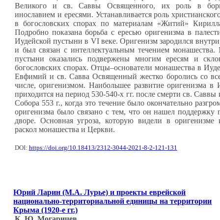
Великого и св. Саввы Освященного, их роль в бор
инославием и ересями. Устанавливается роль христианског
в богословских спорах по материалам «Житий» Кирилл
Подробно показана борьба с ересью оригенизма в палест
Иудейской пустыни в VI веке. Оригенизм зародился внутр
и был связан с интеллектуальным течением монашества.
пустыни оказались подвержены многим ересям и скл
богословских спорах. Отцы–основатели монашества в Иуде
Евфимий и св. Савва Освященный жестко боролись со все
числе, оригенизмом. Наибольшее развитие оригенизма в 
приходится на период 530-540-х гг. после смерти св. Саввы
Собора 553 г., когда это течение было окончательно разгр
оригенизма было связано с тем, что он нашел поддержку
дворе. Основная угроза, которую видели в оригенизме 
раскол монашества и Церкви.
DOI:
https://doi.org/10.18413/2312-3044-2021-8-2-121-131
Юрий Ларин (М.А. Лурье) и проекты еврейской
национально-территориальной единицы на территории
Крыма (1920-е гг.)
К. Ю. Могаричев